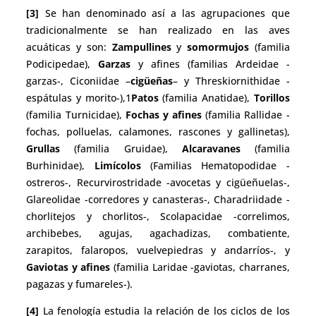
[3]
Se han denominado así a las agrupaciones que
tradicionalmente se han realizado en las aves
acuáticas y son:
Zampullines
y
somormujos
(familia
Podicipedae),
Garzas
y afines (familias Ardeidae -
garzas-, Ciconiidae –
cigüeñas
– y Threskiornithidae -
espátulas y morito-),1
Patos
(familia Anatidae),
Torillos
(familia Turnicidae),
Fochas y afines
(familia Rallidae -
fochas, polluelas, calamones, rascones y gallinetas),
Grullas
(familia Gruidae),
Alcaravanes
(familia
Burhinidae),
Limícolos
(Familias Hematopodidae -
ostreros-, Recurvirostridade -avocetas y cigüeñuelas-,
Glareolidae -corredores y canasteras-, Charadriidade -
chorlitejos y chorlitos-, Scolapacidae -correlimos,
archibebes, agujas, agachadizas, combatiente,
zarapitos, falaropos, vuelvepiedras y andarríos-, y
Gaviotas y afines
(familia Laridae -gaviotas, charranes,
pagazas y fumareles-).
[4]
La fenología estudia la relación de los ciclos de los