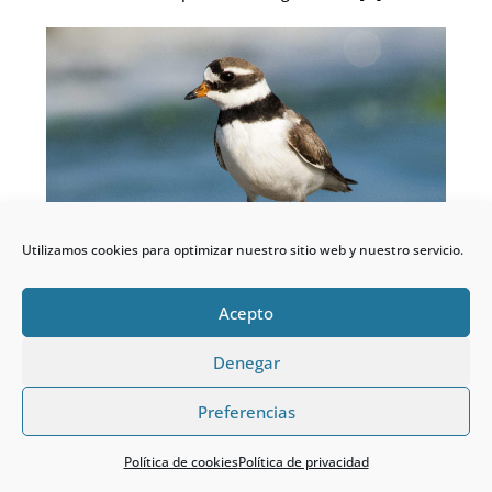
Utilizamos cookies para optimizar nuestro sitio web y nuestro servicio.
Acepto
Chorlitejo grande
Denegar
Charadrius hiaticula
Preferencias
De aspecto rechoncho, se puede confundir con el
Chorlitejo chico, del que se distingue en vuelo
Política de cookies
Política de privacidad
claramente por su franja blanca sobre las alas con las