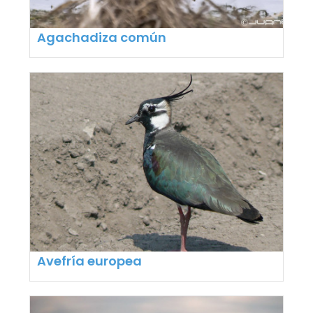
Agachadiza común
Avefría europea