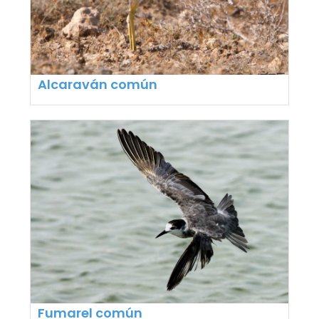
Alcaraván común
Fumarel común