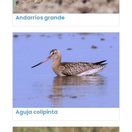
Andarríos grande
Aguja colipinta