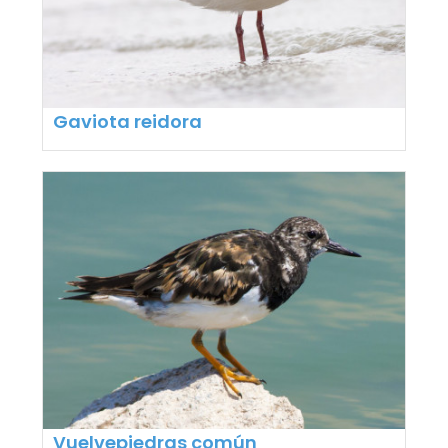
Gaviota reidora
Vuelvepiedras común