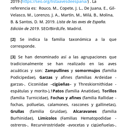
2019 (
https://seo.org/listaavesdeespana/
) . La
referencia es: Rouco, M., Copete, J. L., De Juana, E., Gil-
Velasco, M., Lorenzo, J. A., Martín, M., Milá, B., Molina,
B. & Santos, D. M. 2019.
Lista de las aves de España.
Edición de 2019
. SEO/BirdLife. Madrid.
[2]
Se indica la familia taxonómica a la que
corresponde.
[3]
Se han denominado así a las agrupaciones que
tradicionalmente se han realizado en las aves
acuáticas y son:
Zampullines
y
somormujos
(familia
Podicipedae),
Garzas
y afines (familias Ardeidae -
garzas-, Ciconiidae –
cigüeñas
– y Threskiornithidae -
espátulas y morito-),1
Patos
(familia Anatidae),
Torillos
(familia Turnicidae),
Fochas y afines
(familia Rallidae -
fochas, polluelas, calamones, rascones y gallinetas),
Grullas
(familia Gruidae),
Alcaravanes
(familia
Burhinidae),
Limícolos
(Familias Hematopodidae -
ostreros-, Recurvirostridade -avocetas y cigüeñuelas-,