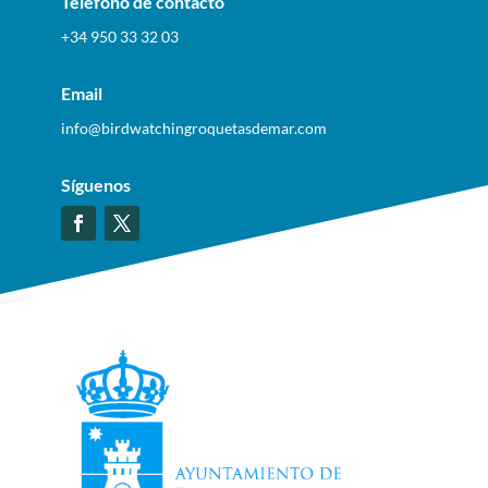
Teléfono de contacto
+34 950 33 32 03
Email
info@birdwatchingroquetasdemar.com
Síguenos