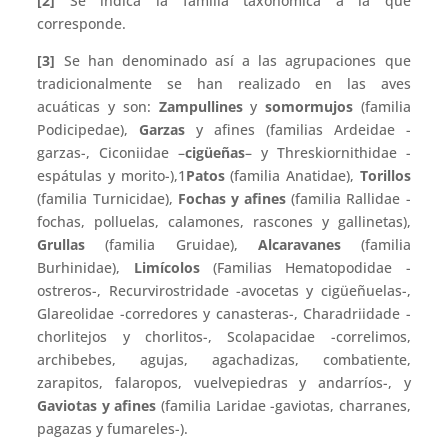
[2]
Se indica la familia taxonómica a la que
corresponde.
[3]
Se han denominado así a las agrupaciones que
tradicionalmente se han realizado en las aves
acuáticas y son:
Zampullines
y
somormujos
(familia
Podicipedae),
Garzas
y afines (familias Ardeidae -
garzas-, Ciconiidae –
cigüeñas
– y Threskiornithidae -
espátulas y morito-),1
Patos
(familia Anatidae),
Torillos
(familia Turnicidae),
Fochas y afines
(familia Rallidae -
fochas, polluelas, calamones, rascones y gallinetas),
Grullas
(familia Gruidae),
Alcaravanes
(familia
Burhinidae),
Limícolos
(Familias Hematopodidae -
ostreros-, Recurvirostridade -avocetas y cigüeñuelas-,
Glareolidae -corredores y canasteras-, Charadriidade -
chorlitejos y chorlitos-, Scolapacidae -correlimos,
archibebes, agujas, agachadizas, combatiente,
zarapitos, falaropos, vuelvepiedras y andarríos-, y
Gaviotas y afines
(familia Laridae -gaviotas, charranes,
pagazas y fumareles-).