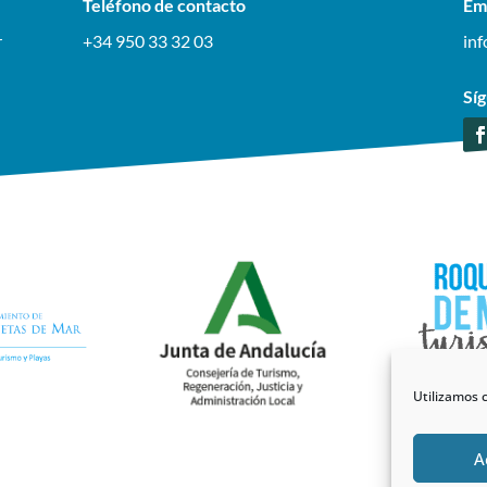
Teléfono de contacto
Em
r
+34 950 33 32 03
in
Sí
Utilizamos c
A