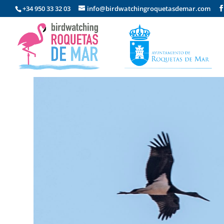
+34 950 33 32 03
info@birdwatchingroquetasdemar.com