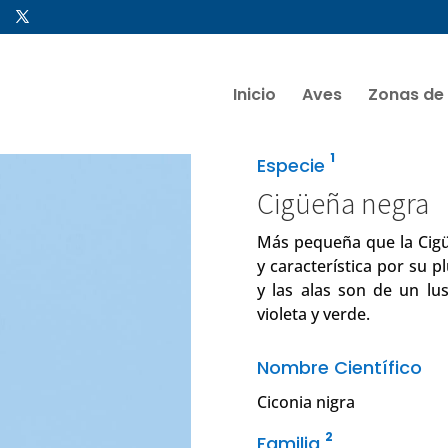
Inicio
Aves
Zonas de
1
Especie
Cigüeña negra
Más pequeña que la Cigüe
y característica por su p
y las alas son de un lu
violeta y verde.
Nombre Científico
Ciconia nigra
2
Familia