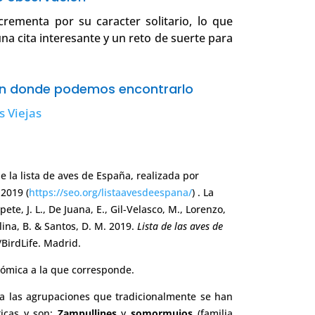
rementa por su caracter solitario, lo que
na cita interesante y un reto de suerte para
ón donde podemos encontrarlo
s Viejas
e la lista de aves de España, realizada por
 2019 (
https://seo.org/listaavesdeespana/
) . La
ete, J. L., De Juana, E., Gil-Velasco, M., Lorenzo,
olina, B. & Santos, D. M. 2019.
Lista de las aves de
/BirdLife. Madrid.
nómica a la que corresponde.
 las agrupaciones que tradicionalmente se han
ticas y son:
Zampullines
y
somormujos
(familia