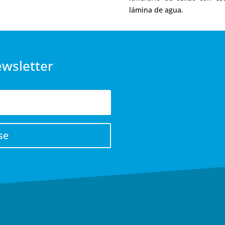
lámina de agua.
ewsletter
se