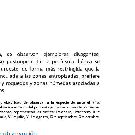
 se observan ejemplares divagantes,
o postnupcial. En la península ibérica se
 suroeste, de forma más restringida que la
nculada a las zonas antropizadas, prefiere
s y roquedos y zonas húmedas asociadas a
os.
 probabilidad de observar a la especie durante el año,
l indica el valor del porcentaje. En cada una de las barras
izontal representan los meses: I = enero, II=febrero, III =
unio, VII = julio, VIII = agosto, IX = septiembre, X = octubre,
 observación