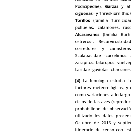
Podicipedae),
Garzas
y afi
cigüeñas
– y Threskiornithid
Torillos
(familia Turnicida
polluelas, calamones, ras
Alcaravanes
(familia Burh
ostreros-, Recurvirostri
corredores y canasteras-
Scolapacidae -correlimos,
zarapitos, falaropos, vuelve
Laridae -gaviotas, charranes
[4]
La fenología estudia la
factores meteorológicos, y 
como variaciones a lo largo 
ciclos de las aves (reproducc
probabilidad de observaci
utilizado los datos proce
Octubre de 2016 y septi
itinerario de censo con e