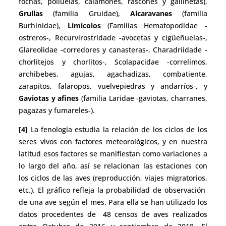
fochas, polluelas, calamones, rascones y gallinetas),
Grullas
(familia Gruidae),
Alcaravanes
(familia
Burhinidae),
Limícolos
(Familias Hematopodidae -
ostreros-, Recurvirostridade -avocetas y cigüeñuelas-,
Glareolidae -corredores y canasteras-, Charadriidade -
chorlitejos y chorlitos-, Scolapacidae -correlimos,
archibebes, agujas, agachadizas, combatiente,
zarapitos, falaropos, vuelvepiedras y andarríos-, y
Gaviotas y afines
(familia Laridae -gaviotas, charranes,
pagazas y fumareles-).
[4]
La fenología estudia la relación de los ciclos de los
seres vivos con factores meteorológicos, y en nuestra
latitud esos factores se manifiestan como variaciones a
lo largo del año, así se relacionan las estaciones con
los ciclos de las aves (reproducción, viajes migratorios,
etc.). El gráfico refleja la probabilidad de observación
de una ave según el mes. Para ella se han utilizado los
datos procedentes de 48 censos de aves realizados