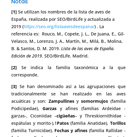
Notas
[1]
Se utilizan los nombres de la lista de aves de
España, realizada por SEO/BirdLife y actualizada a
2019 (
https://seo.org/listaavesdeespana/
) . La
referencia es: Rouco, M., Copete, J. L., De Juana, E., Gil-
Velasco, M., Lorenzo, J. A., Martín, M., Milá, B., Molina,
B. & Santos, D. M. 2019.
Lista de las aves de España.
Edición de 2019
. SEO/BirdLife. Madrid.
[2]
Se indica la familia taxonómica a la que
corresponde.
[3]
Se han denominado así a las agrupaciones que
tradicionalmente se han realizado en las aves
acuáticas y son:
Zampullines
y
somormujos
(familia
Podicipedae),
Garzas
y afines (familias Ardeidae -
garzas-, Ciconiidae –
cigüeñas
– y Threskiornithidae -
espátulas y morito-),1
Patos
(familia Anatidae),
Torillos
(familia Turnicidae),
Fochas y afines
(familia Rallidae -