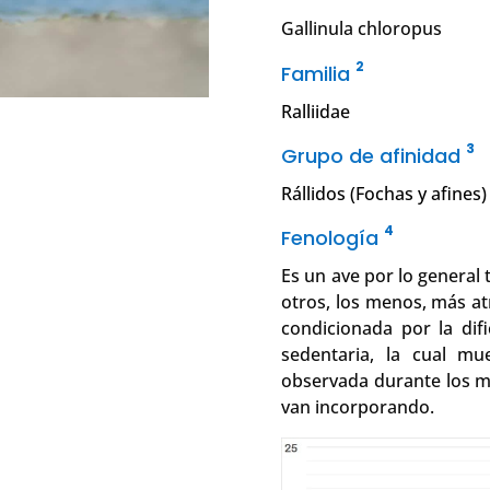
Gallinula chloropus
2
Familia
Ralliidae
3
Grupo de afinidad
Rállidos (Fochas y afines)
4
Fenología
Es un ave por lo general
otros, los menos, más at
condicionada por la difi
sedentaria, la cual m
observada durante los m
van incorporando.