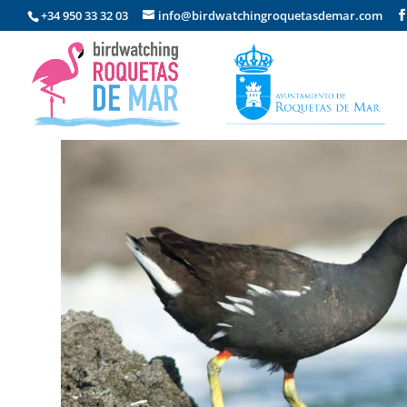
+34 950 33 32 03
info@birdwatchingroquetasdemar.com