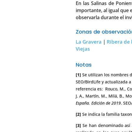
En las Salinas de Ponie
importante, al igual que 
observarla durante el inv
Zonas de observaci
La Gravera
|
Ribera de 
Viejas
Notas
[1]
Se utilizan los nombres d
SEO/BirdLife y actualizada a
referencia es: Rouco, M., Cop
J. A., Martín, M., Milá, B., M
España. Edición de 2019
. SEO
[2]
Se indica la familia taxo
[3]
Se han denominado así a