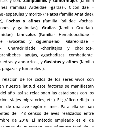
ticas y son:
Zampullines
y
somormujos
(familia
nes (familias Ardeidae -garzas-, Ciconiidae –
ae -espátulas y morito-),1
Patos
(familia Anatidae),
e),
Fochas y afines
(familia Rallidae -fochas,
cones y gallinetas),
Grullas
(familia Gruidae),
inidae),
Limícolos
(Familias Hematopodidae -
dade -avocetas y cigüeñuelas-, Glareolidae -
, Charadriidade -chorlitejos y chorlitos-,
 archibebes, agujas, agachadizas, combatiente,
piedras y andarríos-, y
Gaviotas y afines
(familia
, pagazas y fumareles-).
 relación de los ciclos de los seres vivos con
en nuestra latitud esos factores se manifiestan
del año, así se relacionan las estaciones con los
ión, viajes migratorios, etc.). El gráfico refleja la
ón de una ave según el mes. Para ella se han
dentes de 48 censos de aves realizados entre
embre de 2018. El método empleado es el de
staciones de muestreo, con cómputo total de la