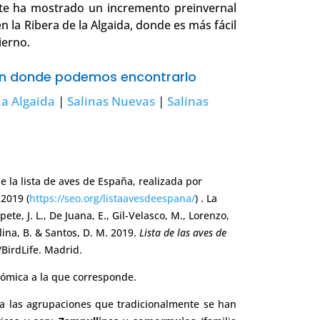
nte ha mostrado un incremento preinvernal
en la Ribera de la Algaida, donde es más fácil
ierno.
ón donde podemos encontrarlo
la Algaida
|
Salinas Nuevas
|
Salinas
e la lista de aves de España, realizada por
 2019 (
https://seo.org/listaavesdeespana/
) . La
ete, J. L., De Juana, E., Gil-Velasco, M., Lorenzo,
olina, B. & Santos, D. M. 2019.
Lista de las aves de
/BirdLife. Madrid.
nómica a la que corresponde.
 las agrupaciones que tradicionalmente se han