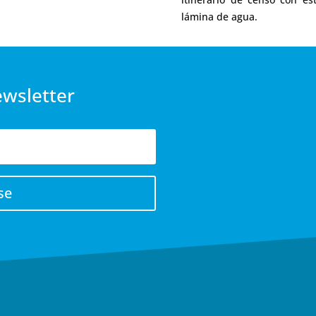
lámina de agua.
ewsletter
se