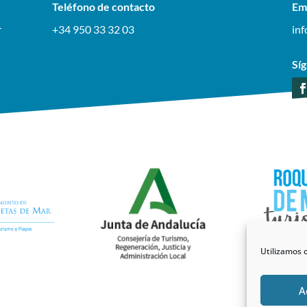
Teléfono de contacto
Em
r
+34 950 33 32 03
in
Sí
Utilizamos c
A