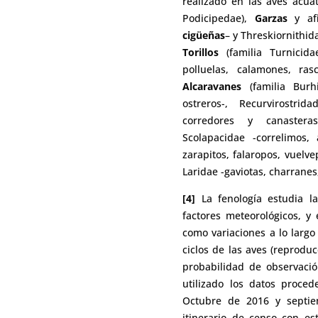
realizado en las aves acuá
Podicipedae),
Garzas
y afi
cigüeñas
– y Threskiornithid
Torillos
(familia Turnicida
polluelas, calamones, ras
Alcaravanes
(familia Burh
ostreros-, Recurvirostri
corredores y canasteras-
Scolapacidae -correlimos,
zarapitos, falaropos, vuelve
Laridae -gaviotas, charranes
[4]
La fenología estudia la
factores meteorológicos, y 
como variaciones a lo largo 
ciclos de las aves (reproducc
probabilidad de observaci
utilizado los datos proce
Octubre de 2016 y septi
itinerario de censo con e