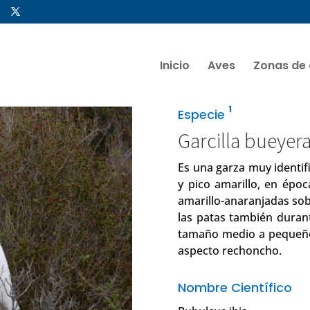
Inicio
Aves
Zonas de
1
Especie
Garcilla bueyer
Es una garza muy identif
y pico amarillo, en épo
amarillo-anaranjadas sobr
las patas también durant
tamaño medio a pequeño 
aspecto rechoncho.
Nombre Científico