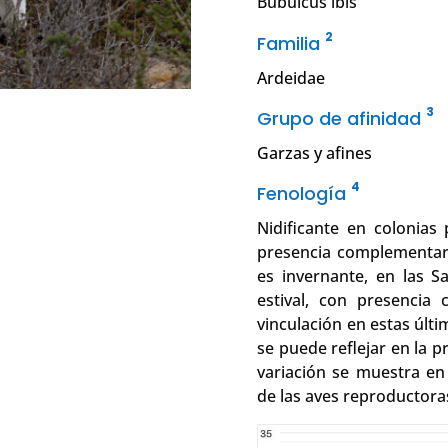
Bubulcus ibis
2
Familia
Ardeidae
3
Grupo de afinidad
Garzas y afines
4
Fenología
Nidificante en colonias
presencia complementari
es invernante, en las S
estival, con presencia 
vinculación en estas últ
se puede reflejar en la 
variación se muestra en
de las aves reproductora