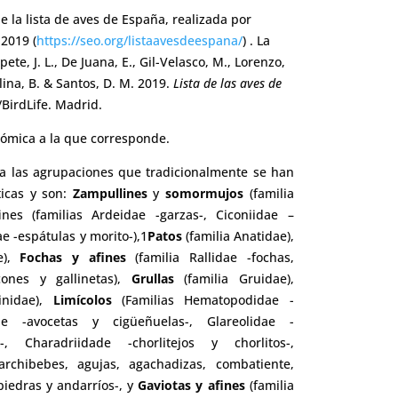
e la lista de aves de España, realizada por
 2019 (
https://seo.org/listaavesdeespana/
) . La
ete, J. L., De Juana, E., Gil-Velasco, M., Lorenzo,
olina, B. & Santos, D. M. 2019.
Lista de las aves de
/BirdLife. Madrid.
nómica a la que corresponde.
 las agrupaciones que tradicionalmente se han
ticas y son:
Zampullines
y
somormujos
(familia
nes (familias Ardeidae -garzas-, Ciconiidae –
ae -espátulas y morito-),1
Patos
(familia Anatidae),
e),
Fochas y afines
(familia Rallidae -fochas,
cones y gallinetas),
Grullas
(familia Gruidae),
inidae),
Limícolos
(Familias Hematopodidae -
dade -avocetas y cigüeñuelas-, Glareolidae -
, Charadriidade -chorlitejos y chorlitos-,
 archibebes, agujas, agachadizas, combatiente,
piedras y andarríos-, y
Gaviotas y afines
(familia