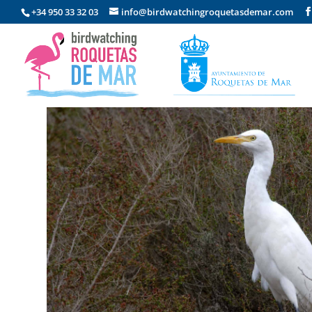
+34 950 33 32 03
info@birdwatchingroquetasdemar.com