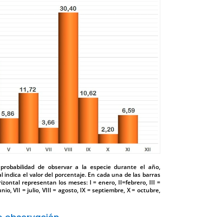
 probabilidad de observar a la especie durante el año,
l indica el valor del porcentaje. En cada una de las barras
izontal representan los meses: I = enero, II=febrero, III =
unio, VII = julio, VIII = agosto, IX = septiembre, X = octubre,