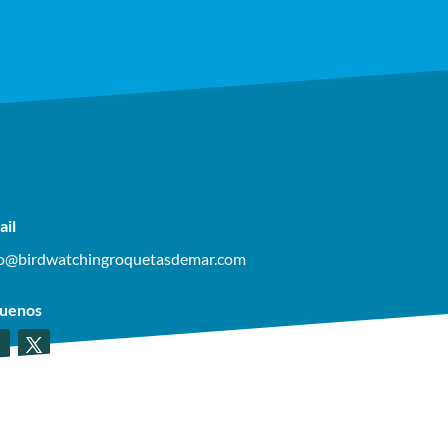
ail
fo@birdwatchingroquetasdemar.com
guenos