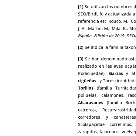
[1]
Se utilizan los nombres d
SEO/BirdLife y actualizada a
referencia es: Rouco, M., Cop
J. A., Martín, M., Milá, B., M
España. Edición de 2019
. SEO
[2]
Se indica la familia taxo
[3]
Se han denominado así a
realizado en las aves acuá
Podicipedae),
Garzas
y afi
cigüeñas
– y Threskiornithid
Torillos
(familia Turnicida
polluelas, calamones, ras
Alcaravanes
(familia Burh
ostreros-, Recurvirostri
corredores y canasteras-
Scolapacidae -correlimos,
zarapitos, falaropos, vuelve