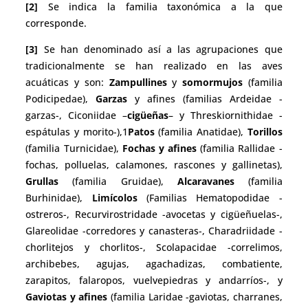
[2]
Se indica la familia taxonómica a la que
corresponde.
[3]
Se han denominado así a las agrupaciones que
tradicionalmente se han realizado en las aves
acuáticas y son:
Zampullines
y
somormujos
(familia
Podicipedae),
Garzas
y afines (familias Ardeidae -
garzas-, Ciconiidae –
cigüeñas
– y Threskiornithidae -
espátulas y morito-),1
Patos
(familia Anatidae),
Torillos
(familia Turnicidae),
Fochas y afines
(familia Rallidae -
fochas, polluelas, calamones, rascones y gallinetas),
Grullas
(familia Gruidae),
Alcaravanes
(familia
Burhinidae),
Limícolos
(Familias Hematopodidae -
ostreros-, Recurvirostridade -avocetas y cigüeñuelas-,
Glareolidae -corredores y canasteras-, Charadriidade -
chorlitejos y chorlitos-, Scolapacidae -correlimos,
archibebes, agujas, agachadizas, combatiente,
zarapitos, falaropos, vuelvepiedras y andarríos-, y
Gaviotas y afines
(familia Laridae -gaviotas, charranes,