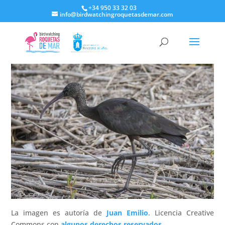
+34 950 33 32 03
info@birdwatchingroquetasdemar.com
La imagen es autoría de
Juan Emilio
. Licencia Creative
Commons con
algunos derechos reservados
.