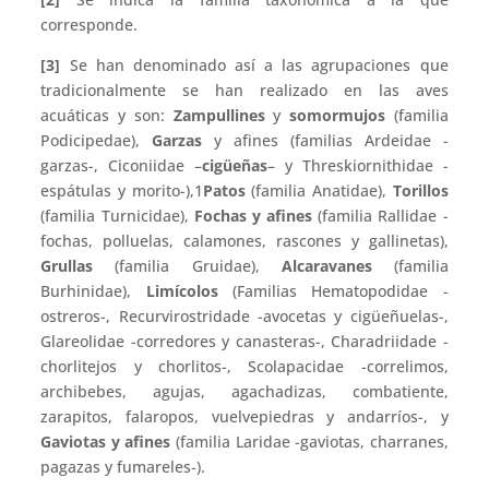
corresponde.
[3]
Se han denominado así a las agrupaciones que
tradicionalmente se han realizado en las aves
acuáticas y son:
Zampullines
y
somormujos
(familia
Podicipedae),
Garzas
y afines (familias Ardeidae -
garzas-, Ciconiidae –
cigüeñas
– y Threskiornithidae -
espátulas y morito-),1
Patos
(familia Anatidae),
Torillos
(familia Turnicidae),
Fochas y afines
(familia Rallidae -
fochas, polluelas, calamones, rascones y gallinetas),
Grullas
(familia Gruidae),
Alcaravanes
(familia
Burhinidae),
Limícolos
(Familias Hematopodidae -
ostreros-, Recurvirostridade -avocetas y cigüeñuelas-,
Glareolidae -corredores y canasteras-, Charadriidade -
chorlitejos y chorlitos-, Scolapacidae -correlimos,
archibebes, agujas, agachadizas, combatiente,
zarapitos, falaropos, vuelvepiedras y andarríos-, y
Gaviotas y afines
(familia Laridae -gaviotas, charranes,
pagazas y fumareles-).