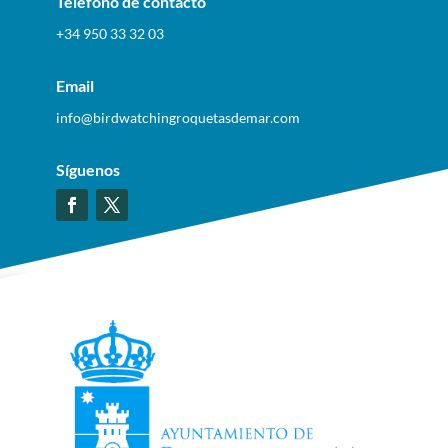
Teléfono de contacto
+34 950 33 32 03
Email
info@birdwatchingroquetasdemar.com
Síguenos