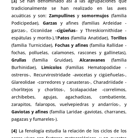
[3]
Se han denominado así a las agrupaciones que
tradicionalmente se han realizado en las aves
acuáticas y son:
Zampullines
y
somormujos
(familia
Podicipedae),
Garzas
y afines (familias Ardeidae -
garzas-, Ciconiidae –
cigüeñas
– y Threskiornithidae -
espátulas y morito-),1
Patos
(familia Anatidae),
Torillos
(familia Turnicidae),
Fochas y afines
(familia Rallidae -
fochas, polluelas, calamones, rascones y gallinetas),
Grullas
(familia Gruidae),
Alcaravanes
(familia
Burhinidae),
Limícolos
(Familias Hematopodidae -
ostreros-, Recurvirostridade -avocetas y cigüeñuelas-,
Glareolidae -corredores y canasteras-, Charadriidade -
chorlitejos y chorlitos-, Scolapacidae -correlimos,
archibebes, agujas, agachadizas, combatiente,
zarapitos, falaropos, vuelvepiedras y andarríos-, y
Gaviotas y afines
(familia Laridae -gaviotas, charranes,
pagazas y fumareles-).
[4]
La fenología estudia la relación de los ciclos de los