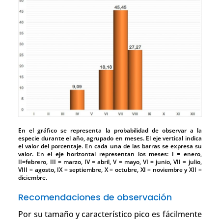
En el gráfico se representa la probabilidad de observar a la
especie durante el año, agrupado en meses. El eje vertical indica
el valor del porcentaje. En cada una de las barras se expresa su
valor. En el eje horizontal representan los meses: I = enero,
II=febrero, III = marzo, IV = abril, V = mayo, VI = junio, VII = julio,
VIII = agosto, IX = septiembre, X = octubre, XI = noviembre y XII =
diciembre.
Recomendaciones de observación
Por su tamaño y característico pico es fácilmente