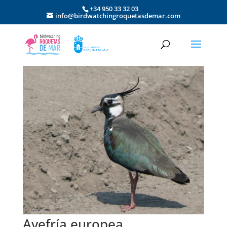
+34 950 33 32 03
info@birdwatchingroquetasdemar.com
Avefría europea