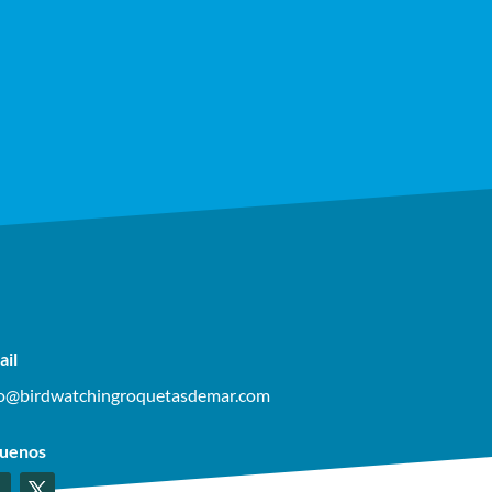
ail
fo@birdwatchingroquetasdemar.com
guenos