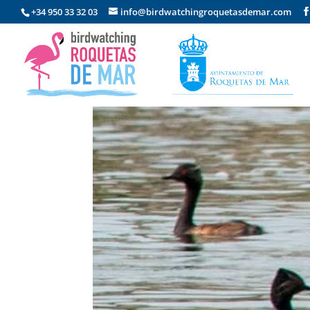
+34 950 33 32 03
info@birdwatchingroquetasdemar.com