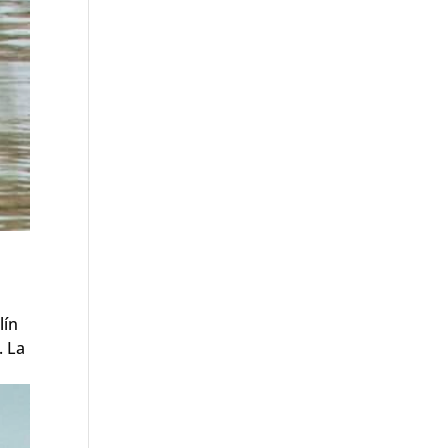
lín
. La