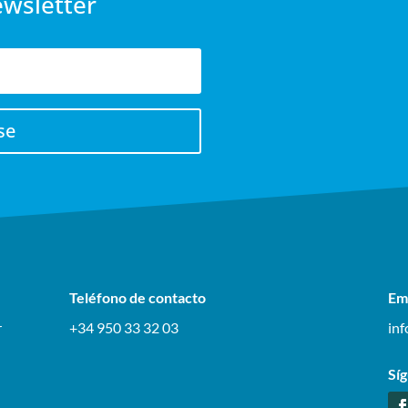
ewsletter
se
Teléfono de contacto
Em
r
+34 950 33 32 03
in
Sí