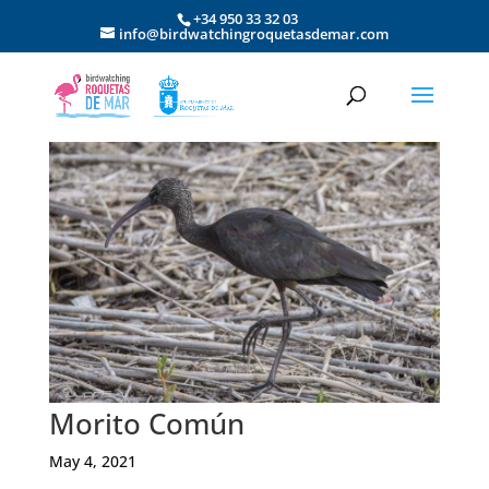
+34 950 33 32 03
info@birdwatchingroquetasdemar.com
Morito Común
May 4, 2021